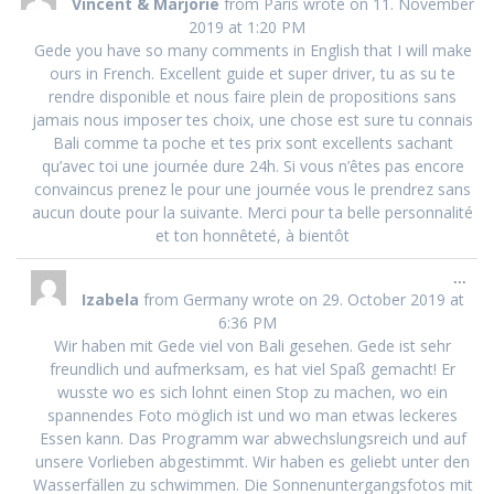
Vincent & Marjorie
from
Paris
wrote on
11. November
met
2019
at
1:20 PM
Gede you have so many comments in English that I will make
ours in French. Excellent guide et super driver, tu as su te
rendre disponible et nous faire plein de propositions sans
jamais nous imposer tes choix, une chose est sure tu connais
Bali comme ta poche et tes prix sont excellents sachant
qu’avec toi une journée dure 24h. Si vous n’êtes pas encore
convaincus prenez le pour une journée vous le prendrez sans
aucun doute pour la suivante. Merci pour ta belle personnalité
et ton honnêteté, à bientôt
Tog
...
this
Izabela
from
Germany
wrote on
29. October 2019
at
met
6:36 PM
Wir haben mit Gede viel von Bali gesehen. Gede ist sehr
freundlich und aufmerksam, es hat viel Spaß gemacht! Er
wusste wo es sich lohnt einen Stop zu machen, wo ein
spannendes Foto möglich ist und wo man etwas leckeres
Essen kann. Das Programm war abwechslungsreich und auf
unsere Vorlieben abgestimmt. Wir haben es geliebt unter den
Wasserfällen zu schwimmen. Die Sonnenuntergangsfotos mit