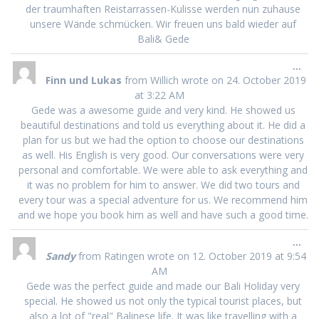
der traumhaften Reistarrassen-Kulisse werden nun zuhause
unsere Wände schmücken. Wir freuen uns bald wieder auf
Bali& Gede
Tog
...
this
Finn und Lukas
from
Willich
wrote on
24. October 2019
met
at
3:22 AM
Gede was a awesome guide and very kind. He showed us
beautiful destinations and told us everything about it. He did a
plan for us but we had the option to choose our destinations
as well. His English is very good. Our conversations were very
personal and comfortable. We were able to ask everything and
it was no problem for him to answer. We did two tours and
every tour was a special adventure for us. We recommend him
and we hope you book him as well and have such a good time.
Tog
...
this
Sandy
from
Ratingen
wrote on
12. October 2019
at
9:54
met
AM
Gede was the perfect guide and made our Bali Holiday very
special. He showed us not only the typical tourist places, but
also a lot of "real" Balinese life. It was like travelling with a