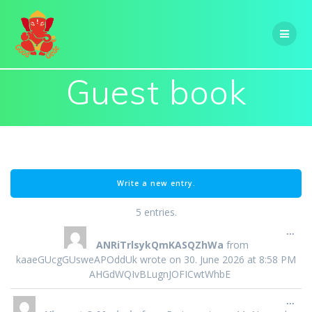
Skip
to
content
Guest book
5 entries.
Tog
...
this
ANRiTrlsykQmKASQZhWa
from
met
kaaeGUcgGUsweAPOddUk
wrote on
30. June 2026
at
8:58 PM
AHGdWQIvBLugnJOFICwtWhbE
Tog
...
this